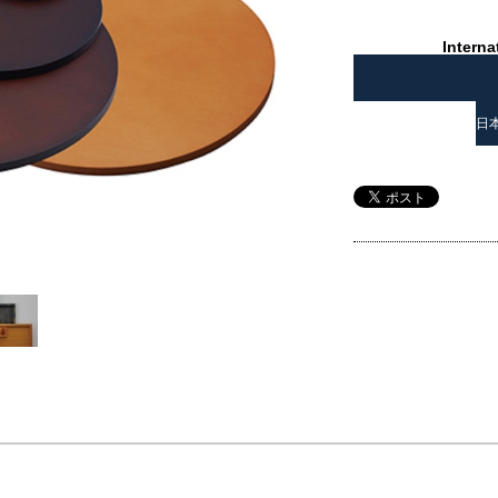
Interna
日