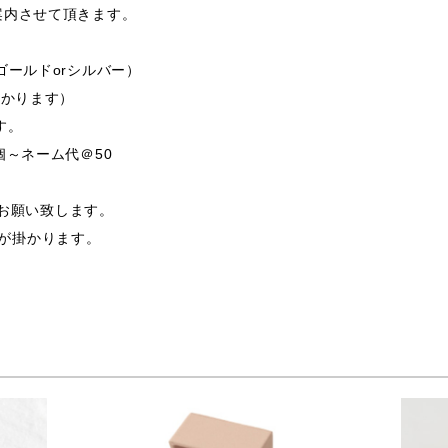
案内させて頂きます。
ゴールドorシルバー）
掛かります）
す。
個～ネーム代＠50
支給お願い致します。
途費用が掛かります。