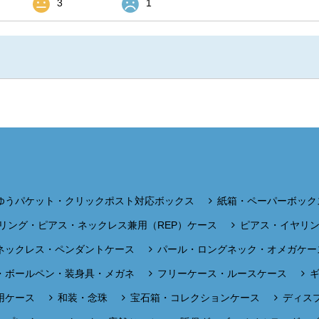
3
1
ゆうパケット・クリックポスト対応ボックス
紙箱・ペーパーボック
リング・ピアス・ネックレス兼用（REP）ケース
ピアス・イヤリ
ネックレス・ペンダントケース
パール・ロングネック・オメガケー
・ボールペン・装身具・メガネ
フリーケース・ルースケース
用ケース
和装・念珠
宝石箱・コレクションケース
ディス