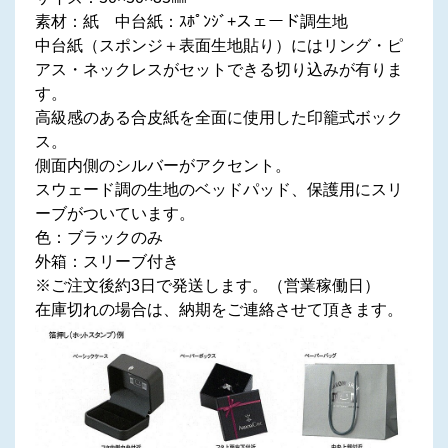
素材：紙 中台紙：ｽﾎﾟﾝｼﾞ+スェード調生地
中台紙（スポンジ＋表面生地貼り）にはリング・ピ
アス・ネックレスがセットできる切り込みが有りま
す。
高級感のある合皮紙を全面に使用した印籠式ボック
ス。
側面内側のシルバーがアクセント。
スウェード調の生地のベッドパッド、保護用にスリ
ーブがついています。
色：ブラックのみ
外箱：スリーブ付き
※ご注文後約3日で発送します。（営業稼働日）
在庫切れの場合は、納期をご連絡させて頂きます。