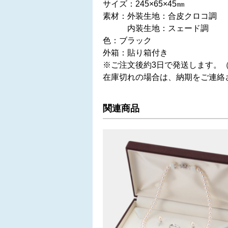
サイズ：245×65×45㎜
素材：外装生地：合皮クロコ調
内装生地：スェード調
色：ブラック
外箱：貼り箱付き
※ご注文後約3日で発送します。
在庫切れの場合は、納期をご連絡
関連商品