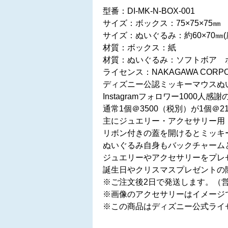
型番：DI-MK-N-BOX-001
サイズ：ボックス：75×75×75㎜
サイズ：ぬいぐるみ：約60×70
材質：ボックス：紙
材質：ぬいぐるみ：ソフトボア 
ライセンス：NAKAGAWA CORPO
ディズニー公認ミッキーマウスぬ
Instagramフォロワー1000
通常1個＠3500（税別）が1個＠
主にジュエリー・アクセサリー用
リボン付きの蓋を開けるとミッキ
ぬいぐるみ自身もバックチャーム
ジュエリーやアクセサリーをプレ
誕生日やクリスマスプレゼントの
※ご注文後2日で発送します。（
※画像のアクセサリーはイメージ
※この商品はディズニー公式ライ