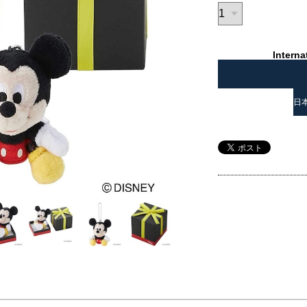
Interna
日