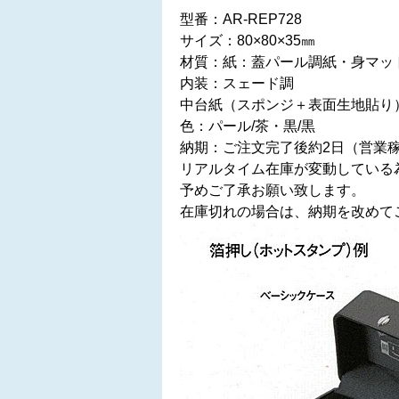
型番：AR-REP728
サイズ：80×80×35㎜
材質：紙：蓋パール調紙・身マッ
内装：スェード調
中台紙（スポンジ＋表面生地貼り
色：パール/茶・黒/黒
納期：ご注文完了後約2日（営業
リアルタイム在庫が変動している
予めご了承お願い致します。
在庫切れの場合は、納期を改めて