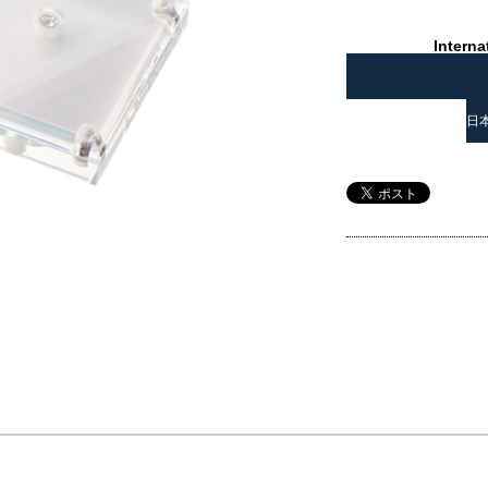
Interna
日