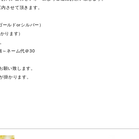
案内させて頂きます。
ゴールドorシルバー）
掛かります）
す。
個～ネーム代＠30
支給お願い致します。
途費用が掛かります。