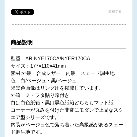
通報する
商品説明
型番：AR-NYE170CA/NYER170CA
サイズ：177×110×41mm
素材:外装：合成レザー 内装：スェード調生地
色：白/ベージュ・黒/ベージュ
※黒色画像はリング用を掲載しています。
外箱：ミ・フタ貼り箱付き
白は白色紙箱・黒は黒色紙箱どちらもマット紙
コーナーが丸みを付けた非常にモダンで上品なスク
エア型シリーズです。
内装がベージュ色で落ち着いた高級感があるスェー
ド調生地です。