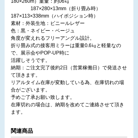
180×260m）重量：約06㎏
187×280×13mm（折り畳み時）
187×113×338mm（ハイポジション時）
素材：外装生地：ビニールレザー
色：黒・ネイビー・ベージュ
角度が変えれるフリーアングル設計。
折り畳み式の接客用ミラーは重量0.6㎏と軽量なの
で、展示会やPOP-UP時に
活躍しそうです。
納期：ご注文完了後約2日（営業稼働日）で発送させ
て頂きます。
リアルタイム在庫が変動している為、在庫切れの場
合がございます。
予めご了承お願い致します。
在庫切れの場合は、納期を改めてご連絡させて頂き
ます。
関連商品