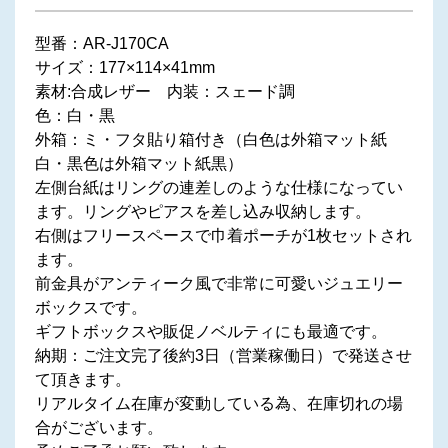
型番：AR-J170CA
サイズ：177×114×41mm
素材:合成レザー 内装：スェード調
色：白・黒
外箱：ミ・フタ貼り箱付き（白色は外箱マット紙
白・黒色は外箱マット紙黒）
左側台紙はリングの連差しのような仕様になってい
ます。リングやピアスを差し込み収納します。
右側はフリースペースで巾着ポーチが1枚セットされ
ます。
前金具がアンティーク風で非常に可愛いジュエリー
ボックスです。
ギフトボックスや販促ノベルティにも最適です。
納期：ご注文完了後約3日（営業稼働日）で発送させ
て頂きます。
リアルタイム在庫が変動している為、在庫切れの場
合がございます。