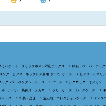
3
1
ゆうパケット・クリックポスト対応ボックス
紙箱・ペーパーボック
リング・ピアス・ネックレス兼用（REP）ケース
ピアス・イヤリ
ネックレス・ペンダントケース
パール・ロングネック・オメガケー
・ボールペン・装身具・メガネ
フリーケース・ルースケース
用ケース
和装・念珠
宝石箱・コレクションケース
ディス